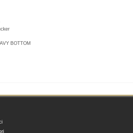
e
ucker
HEAVY BOTTOM
ci
ri