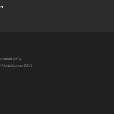
er
Recanati (MC)
010 Montelupone (MC)