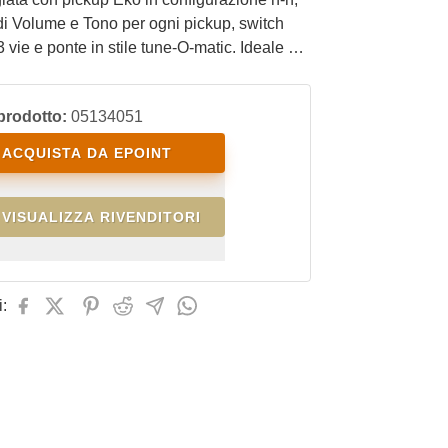
 di Volume e Tono per ogni pickup, switch
3 vie e ponte in stile tune-O-matic. Ideale per
lo studio della chitarra elettrica con uno
 performante, confortevole e con un ottimo
prodotto:
05134051
prezzo/qualità.
ACQUISTA DA EPOINT
VISUALIZZA RIVENDITORI
: