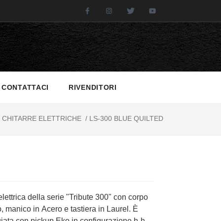
Facebook
Instagram
Twitter
Youtube
CONTATTACI
RIVENDITORI
CHITARRE ELETTRICHE
/
LS-300 BLUE QUILTED
elettrica della serie "Tribute 300" con corpo
, manico in Acero e tastiera in Laurel. È
iata con pickup Eko in configurazione h-h,