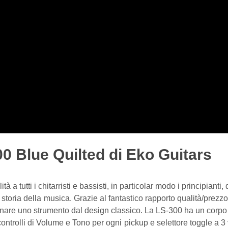
0 Blue Quilted di Eko Guitars
tà a tutti i chitarristi e bassisti, in particolar modo i principiant
 storia della musica. Grazie al fantastico rapporto qualità/prez
uonare uno strumento dal design classico. La LS-300 ha un corpo 
ntrolli di Volume e Tono per ogni pickup e selettore toggle a 