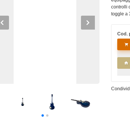
controlli
toggle a 
iniziare 
Previous
Next
strumento
Cod. 
rapporto 
Condividi