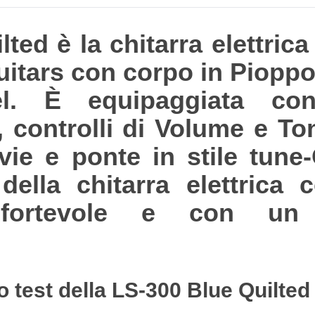
ted è la chitarra elettrica 
uitars con corpo in Pioppo
rel. È equipaggiata c
, controlli di Volume e To
vie e ponte in stile tune-
 della chitarra elettric
onfortevole e con un 
o test della LS-300 Blue Quilted