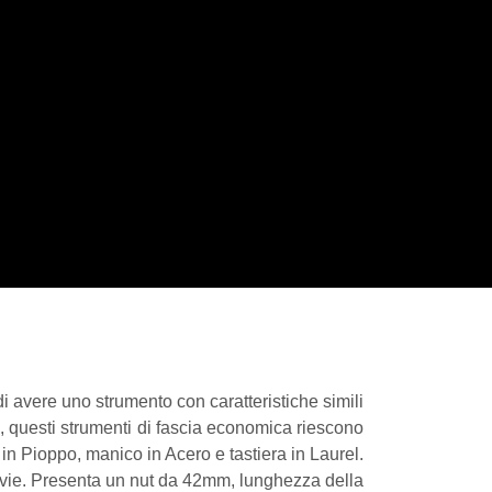
i, di avere uno strumento con caratteristiche simili
zo, questi strumenti di fascia economica riescono
in Pioppo, manico in Acero e tastiera in Laurel.
3 vie. Presenta un nut da 42mm, lunghezza della