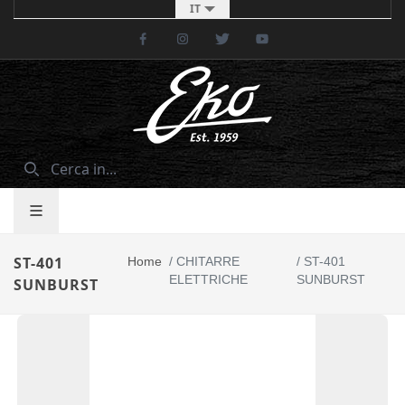
IT
Facebook
Instagram
Twitter
Youtube
ST-401
Home
/
CHITARRE
/
ST-401
ELETTRICHE
SUNBURST
SUNBURST