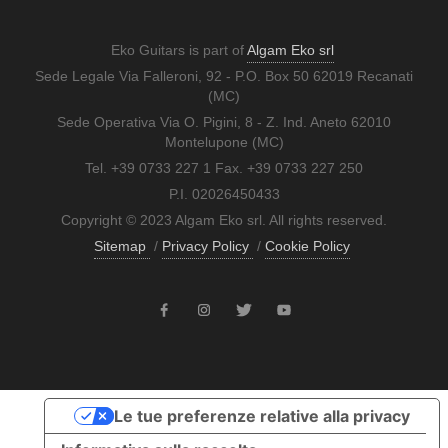
Eko Guitars is part of
Algam Eko srl
Sede Legale Via Falleroni, 92 - P.O. Box 50 62019 Recanati
(MC)
Sede Operativa Via O. Pigini, 8 - Z. Ind. Aneto 62010
Montelupone (MC)
Tel. +39 0733 227 1 Fax. +39 0733 227 250
P.I. 02026450433
Copyright © 2023 Algam Eko srl. All rights reserved.
Sitemap
/
Privacy Policy
/
Cookie Policy
Le tue preferenze relative alla privacy