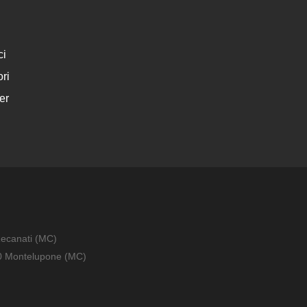
ci
ri
er
Recanati (MC)
010 Montelupone (MC)