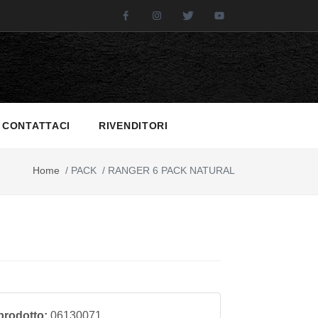
Facebook
Instagram
Twitter
Youtube
CONTATTACI
RIVENDITORI
Home
/
PACK
/
RANGER 6 PACK NATURAL
prodotto:
06130071