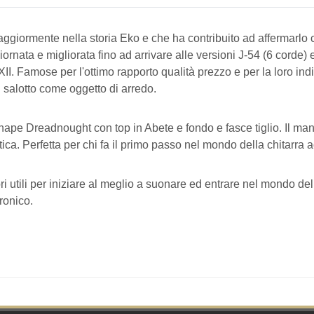
giormente nella storia Eko e che ha contribuito ad affermarlo 
ornata e migliorata fino ad arrivare alle versioni J-54 (6 corde
. Famose per l'ottimo rapporto qualità prezzo e per la loro indis
el salotto come oggetto di arredo.
hape Dreadnought con top in Abete e fondo e fasce tiglio. Il man
ica. Perfetta per chi fa il primo passo nel mondo della chitarra ac
i utili per iniziare al meglio a suonare ed entrare nel mondo dell
tronico.