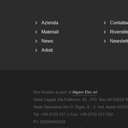
Footer
Azienda
Contatta
Materiali
Rivendito
News
Newslett
Artisti
Eko Guitars is part of
Algam Eko srl
Sede Legale Via Falleroni, 92 - P.O. Box 50 62019 
Sede Operativa Via O. Pigini, 8 - Z. Ind. Aneto 62
Tel. +39 0733 227 1 Fax. +39 0733 227 250
P.I. 02026450433