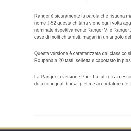
Ranger è sicuramente la parola che risuona mag
nome J-52 questa chitarra viene ogni volta aggi
nominate rispettivamente Ranger VI e Ranger XII
case di molti chitarristi, magari in un angolo d
Questa versione è caratterizzata dal classico s
Roupanà a 20 tasti, selletta e capotasto in plast
La Ranger in versione Pack ha tutti gli accessor
dotazioni quali borsa, plettri e accordatore elet