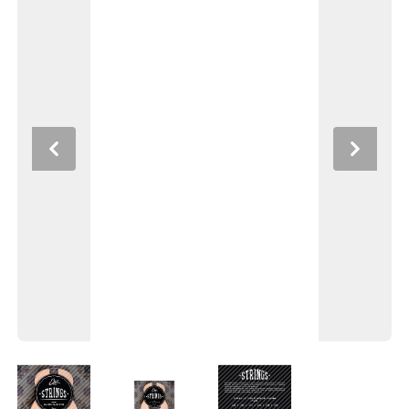
Previous
Next