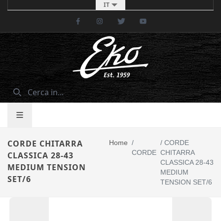
IT
Facebook
Instagram
Twitter
Youtube
CORDE CHITARRA
Home
/
/
CORDE
CORDE
CHITARRA
CLASSICA 28-43
CLASSICA 28-43
MEDIUM TENSION
MEDIUM
SET/6
TENSION SET/6