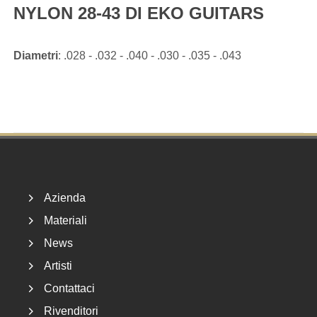
NYLON 28-43 DI EKO GUITARS
Diametri
: .028 - .032 - .040 - .030 - .035 - .043
Footer
Azienda
Materiali
News
Artisti
Contattaci
Rivenditori