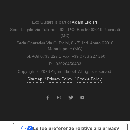
Eko Guitars is part of
Algam Eko srl
Sede Legale Via Falleroni, 92 - P.O. Box 50 62019 Recanati
(MC)
Sede Operativa Via O. Pigini, 8 - Z. Ind. Aneto 62010
Montelupone (MC)
Tel. +39 0733 227 1 Fax. +39 0733 227 250
P.I. 02026450433
Copyright © 2023 Algam Eko srl. All rights reserved.
Sitemap
/
Privacy Policy
/
Cookie Policy
Le tue preferenze relative alla privacy