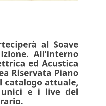
rteciperà al Soave
izione. All’interno
ettrica ed Acustica
rea Riservata Piano
el catalogo attuale,
unici e i live del
rario.