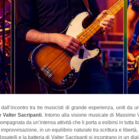
dall’incontro tra tre musicisti di grande esperienza, uniti da 
 Valter Sacripanti
. Intorno alla visione musicale di Massimo V
compagnata da un’intensa attività che li porta a esibirsi in tutta Ita
di improvvisazione, in un equilibrio naturale tra scrittura e libert
osatelli e la batteria di Valter Sacripanti si incontrano in un d