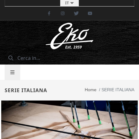
IT
Facebook
Instagram
Twitter
Youtube
SERIE ITALIANA
Home
/
SERIE ITALIANA