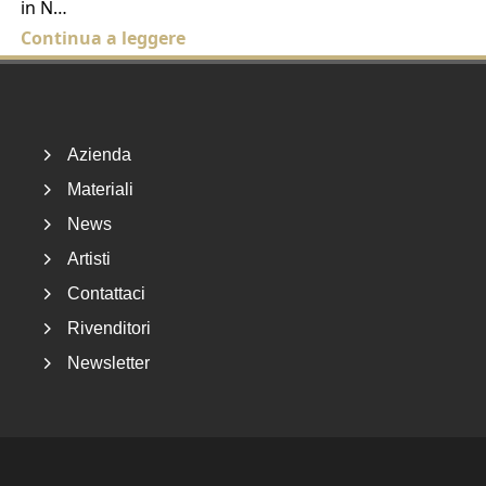
in N…
Continua a leggere
Footer
Azienda
Materiali
News
Artisti
Contattaci
Rivenditori
Newsletter