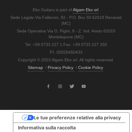
Eko Guitars is part of
Algam Eko srl
Sede Legale Via Falleroni, 92 - P.O. Box 50 62019 Recanati
(MC)
Sede Operativa Via O. Pigini, 8 - Z. Ind. Aneto 62010
Montelupone (MC)
Tel. +39 0733 227 1 Fax. +39 0733 227 250
P.I. 02026450433
Copyright © 2023 Algam Eko srl. All rights reserved.
Sitemap
/
Privacy Policy
/
Cookie Policy
Le tue preferenze relative alla privacy
Informativa sulla raccolta