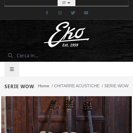
IT
Facebook
Instagram
Twitter
Youtube
SERIE WOW
Home
/
CHITARRE ACUSTICHE
/
SERIE WOW