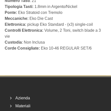
Numero Tasti
: 21
Tipologia Tasti:
1.8mm in Argento/Nickel
Ponte:
Eko Stratoid con Tremolo
Meccaniche:
Eko Die Cast
Elettronica:
pickup Eko Standard - (x3) single-coil
Controlli Elettronica:
Volume, 2 Toni, switch blade a 3
vie
Custodia
: Non Inclusa
Corde Consigliate:
Eko 10-46 REGULAR SET/6
Footer
Azienda
Materiali