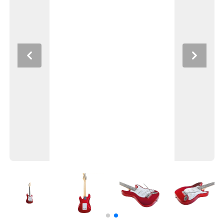
Previous
Next