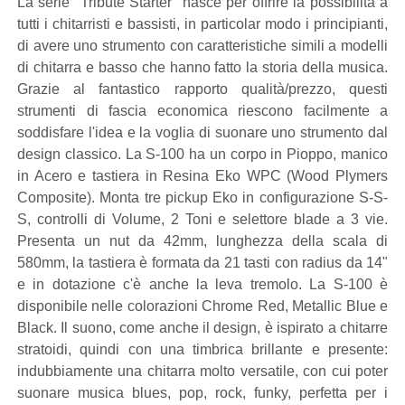
La serie "Tribute Starter" nasce per offrire la possibilità a
tutti i chitarristi e bassisti, in particolar modo i principianti,
di avere uno strumento con caratteristiche simili a modelli
di chitarra e basso che hanno fatto la storia della musica.
Grazie al fantastico rapporto qualità/prezzo, questi
strumenti di fascia economica riescono facilmente a
soddisfare l'idea e la voglia di suonare uno strumento dal
design classico. La S-100 ha un corpo in Pioppo, manico
in Acero e tastiera in Resina Eko WPC (Wood Plymers
Composite). Monta tre pickup Eko in configurazione S-S-
S, controlli di Volume, 2 Toni e selettore blade a 3 vie.
Presenta un nut da 42mm, lunghezza della scala di
580mm, la tastiera è formata da 21 tasti con radius da 14"
e in dotazione c'è anche la leva tremolo. La S-100 è
disponibile nelle colorazioni Chrome Red, Metallic Blue e
Black. Il suono, come anche il design, è ispirato a chitarre
stratoidi, quindi con una timbrica brillante e presente:
indubbiamente una chitarra molto versatile, con cui poter
suonare musica blues, pop, rock, funky, perfetta per i