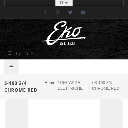
IT
Facebook
Instagram
Twitter
Youtube
S-100 3/4
Home
/
CHITARRE
/
S-100 3/4
ELETTRICHE
CHROME RED
CHROME RED