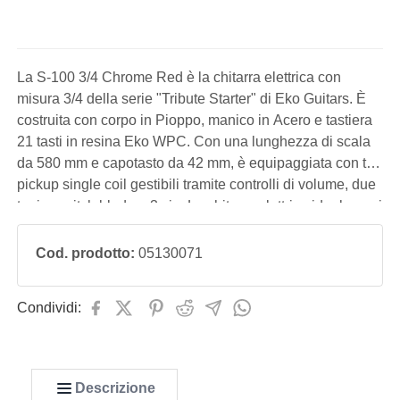
La S-100 3/4 Chrome Red è la chitarra elettrica con
misura 3/4 della serie "Tribute Starter" di Eko Guitars. È
costruita con corpo in Pioppo, manico in Acero e tastiera
21 tasti in resina Eko WPC. Con una lunghezza di scala
da 580 mm e capotasto da 42 mm, è equipaggiata con tre
pickup single coil gestibili tramite controlli di volume, due
toni e switch blade a 3 vie. La chitarra elettrica ideale per i
bambini che iniziano il percorso di studi e che desiderano
co
Cod. prodotto:
05130071
Condividi:
Descrizione