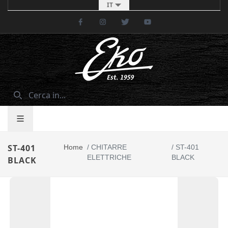
IT
Facebook
Instagram
Twitter
Youtube
ST-401
Home
/
CHITARRE
/
ST-401
ELETTRICHE
BLACK
BLACK