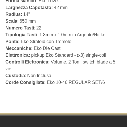
Forma Manico:
Eko Low C
Larghezza Capotasto:
42 mm
Radius:
14”
Scala
: 650 mm
Numero Tasti
: 22
Tipologia Tasti:
1.8mm x 1.0mm in Argento/Nickel
Ponte:
Eko Stratoid con Tremolo
Meccaniche:
Eko Die Cast
Elettronica:
pickup Eko Standard - (x3) single-coil
Controlli Elettronica:
Volume, 2 Toni, switch blade a 5
vie
Custodia
: Non Inclusa
Corde Consigliate:
Eko 10-46 REGULAR SET/6
Footer