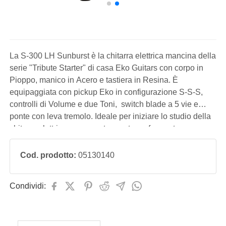
La S-300 LH Sunburst è la chitarra elettrica mancina della
serie "Tribute Starter" di casa Eko Guitars con corpo in
Pioppo, manico in Acero e tastiera in Resina. È
equipaggiata con pickup Eko in configurazione S-S-S,
controlli di Volume e due Toni, switch blade a 5 vie e
ponte con leva tremolo. Ideale per iniziare lo studio della
chitarra elettrica con uno strumento performante,
confortevole e con un ottimo rapporto prezzo/qualità.
Cod. prodotto:
05130140
Condividi: