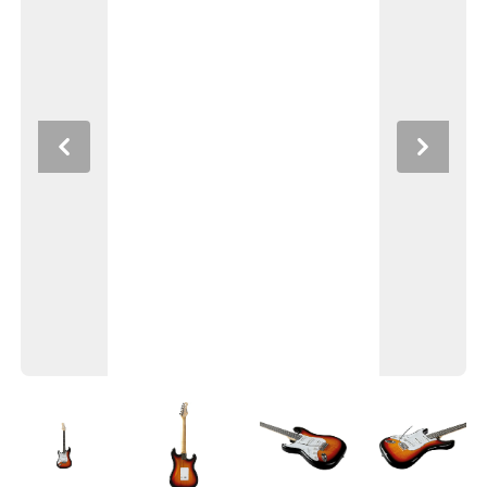
Previous
Next