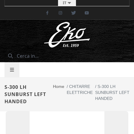
IT
Facebook
Instagram
Twitter
Youtube
S-300 LH
Home
/
CHITARRE
/
S-300 LH
ELETTRICHE
SUNBURST LEFT
SUNBURST LEFT
HANDED
HANDED