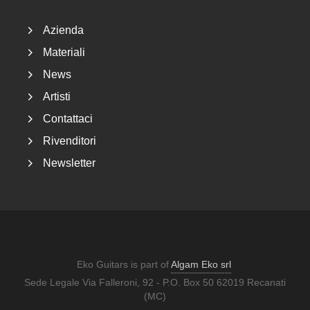
Azienda
Materiali
News
Artisti
Contattaci
Rivenditori
Newsletter
Eko Guitars is part of
Algam Eko srl
Sede Legale Via Falleroni, 92 - P.O. Box 50 62019 Recanati
(MC)