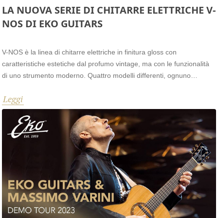
LA NUOVA SERIE DI CHITARRE ELETTRICHE V-
NOS DI EKO GUITARS
V-NOS è la linea di chitarre elettriche in finitura gloss con
caratteristiche estetiche dal profumo vintage, ma con le funzionalità
di uno strumento moderno. Quattro modelli differenti, ognuno
proposto nelle colorazioni Black, Sunburst, Daphne Blue e Olympic
Leggi
White che vanno ad ampliare la serie di chitarre Tribute e Original.