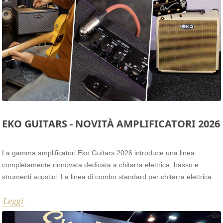
EKO GUITARS - NOVITÀ AMPLIFICATORI 2026
La gamma amplificatori Eko Guitars 2026 introduce una linea
completamente rinnovata dedicata a chitarra elettrica, basso e
strumenti acustici. La linea di combo standard per chitarra elettrica e
basso è stata ridisegnata e riprogettata, aumentato il diametro dei
Leggi
coni di ogni modello e introducendo funzioni utili alla pratica e al live.
Novità assoluta il BAIO AMP, un piccolo ampli portatile con effetti