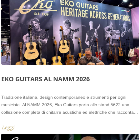
integrati e tutto il necessario per poter studiare a casa.
EKO GUITARS AL NAMM 2026
Tradizione italiana, design contemporaneo e strumenti per ogni
musicista. Al NAMM 2026, Eko Guitars porta allo stand 5622 una
collezione completa di chitarre acustiche ed elettriche che raccontano
la missione del marchio: unire tradizione liuteristica, tecnologia
Leggi
avanzata e design contemporaneo per offrire strumenti versatili,
affidabili e dal carattere definito.