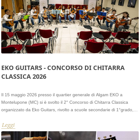
EKO GUITARS - CONCORSO DI CHITARRA
CLASSICA 2026
Il 15 maggio 2026 presso il quartier generale di Algam EKO a
Montelupone (MC) si è svolto il 2° Concorso di Chitarra Classica
organizzato da Eko Guitars, rivolto a scuole secondarie di 1°grado,
accademie e scuole di musica private. A partecipare 20 chitarristi
Leggi
solisti e un ensemble da 12 elementi.