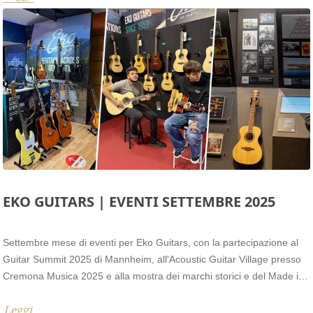
EKO GUITARS | EVENTI SETTEMBRE 2025
Settembre mese di eventi per Eko Guitars, con la partecipazione al
Guitar Summit 2025 di Mannheim, all'Acoustic Guitar Village presso
Cremona Musica 2025 e alla mostra dei marchi storici e del Made in
Italy Identitalia 2025 a Mestre. Tre importanti occasioni in cui il
Leggi
marchio Eko Guitars ha presentato varie novità al pubblico italiano e