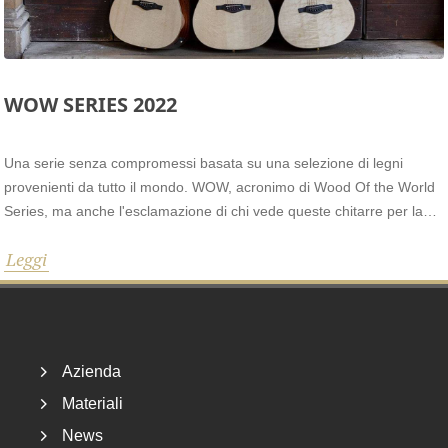
WOW SERIES 2022
Una serie senza compromessi basata su una selezione di legni
provenienti da tutto il mondo. WOW, acronimo di Wood Of the World
Series, ma anche l'esclamazione di chi vede queste chitarre per la
prima volta, rappresenta il top della gamma del catalogo EKO. Ogni
Leggi
singola chitarra è unica e ogni parte in legno è selezionata tra una
vasta gamma di materiali pregiati come Cocobolo, Ovangkol, Koa,
Footer
Palissandro, Sapele e altri.
Azienda
Materiali
News