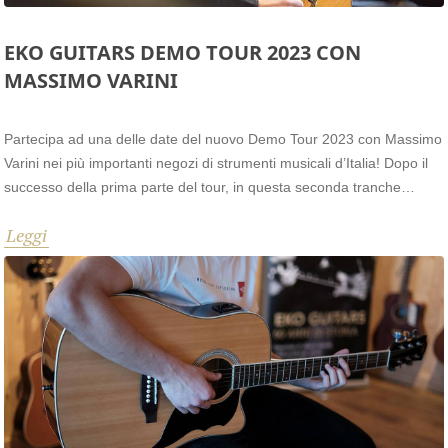
EKO GUITARS DEMO TOUR 2023 CON
MASSIMO VARINI
Partecipa ad una delle date del nuovo Demo Tour 2023 con Massimo
Varini nei più importanti negozi di strumenti musicali d’Italia! Dopo il
successo della prima parte del tour, in questa seconda tranche
autunnale Eko guitars farà tappa in 11 negozi del Nord Italia, a
Leggi
partire dal 12 Settembre. Scopri le Date!