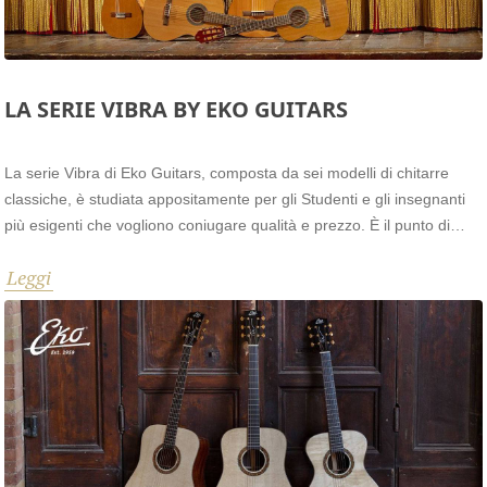
LA SERIE VIBRA BY EKO GUITARS
La serie Vibra di Eko Guitars, composta da sei modelli di chitarre
classiche, è studiata appositamente per gli Studenti e gli insegnanti
più esigenti che vogliono coniugare qualità e prezzo. È il punto di
contatto tra strumenti accessibili e la necessità di uno strumento
Leggi
estremamente performante.