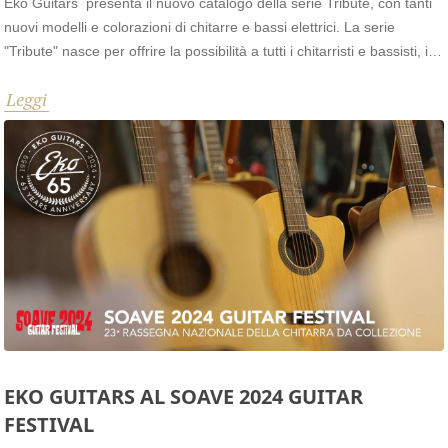
Eko Guitars presenta il nuovo catalogo della serie Tribute, con tanti
nuovi modelli e colorazioni di chitarre e bassi elettrici. La serie
"Tribute" nasce per offrire la possibilità a tutti i chitarristi e bassisti, in
particolar modo i principianti, di avere uno strumento con
Leggi
caratteristiche simili a modelli di chitarra e basso che hanno fatto la
storia della musica. Grazie al fantastico rapporto qualità/prezzo,
questi strumenti di fascia economica riescono facilmente a soddisfare
l'idea e la voglia di suonare uno strumento dal design classico.
EKO GUITARS AL SOAVE 2024 GUITAR
FESTIVAL