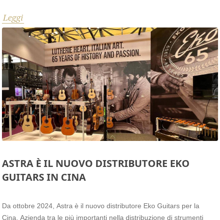
sono le nuove serie, ognuna con un carattere e una vision ben
Leggi
precisi, che accolgono le rinomate forme Aire e Tero con il ritorno
della forma Fire in versione aggiornata. Una gamma di prodotti di alta
qualità, con materiali di eccellenza che elevano le elettriche Eko ad
un livello superiore.
ASTRA È IL NUOVO DISTRIBUTORE EKO
GUITARS IN CINA
Da ottobre 2024, Astra è il nuovo distributore Eko Guitars per la
Cina. Azienda tra le più importanti nella distribuzione di strumenti