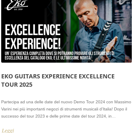
EKO GUITARS EXPERIENCE EXCELLENCE
TOUR 2025
Partecipa ad una delle date del nuovo Demo Tour 2024 con Massimo
Varini nei più importanti negozi di strumenti musicali d’Italia! Dopo il
successo del tour 2023 e delle prime date del tour 2024, in
quest'ultima tranche del 2024 Eko guitars farà tappa in 4 negozi della
Leggi
regione Sicilia, a partire dal 21 Ottobre. Scopri le Date!