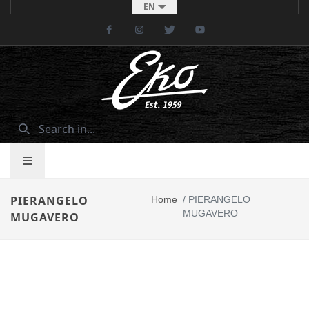
EN
Facebook
Instagram
Twitter
Youtube
PIERANGELO
Home
/
PIERANGELO
MUGAVERO
MUGAVERO