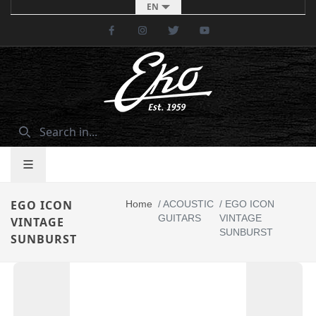
EN
Facebook
Instagram
Twitter
Youtube
EGO ICON
Home
/
ACOUSTIC
/
EGO ICON
GUITARS
VINTAGE
VINTAGE
SUNBURST
SUNBURST