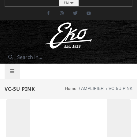
EN
Facebook
Instagram
Twitter
Youtube
VC-5U PINK
Home
/
AMPLIFIER
/
VC-5U PINK