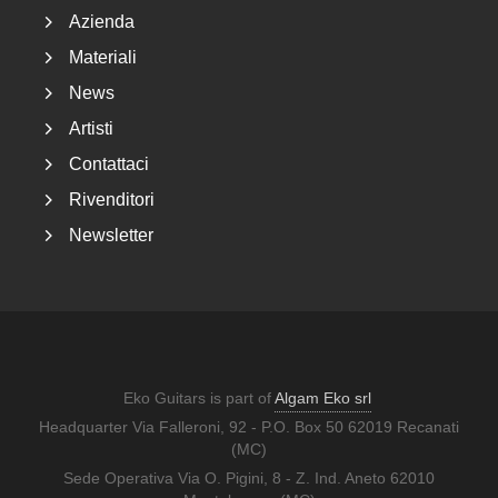
Azienda
Materiali
News
Artisti
Contattaci
Rivenditori
Newsletter
Eko Guitars is part of
Algam Eko srl
Headquarter Via Falleroni, 92 - P.O. Box 50 62019 Recanati
(MC)
Sede Operativa Via O. Pigini, 8 - Z. Ind. Aneto 62010