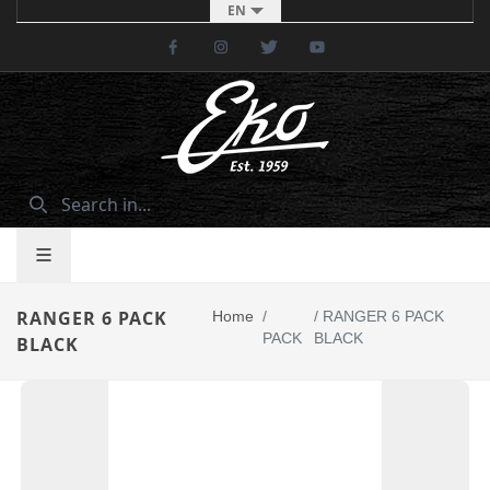
EN
Facebook
Instagram
Twitter
Youtube
RANGER 6 PACK
Home
/
/
RANGER 6 PACK
PACK
BLACK
BLACK