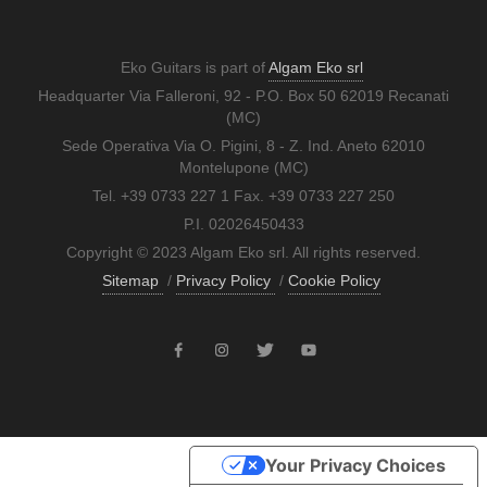
Eko Guitars is part of
Algam Eko srl
Headquarter Via Falleroni, 92 - P.O. Box 50 62019 Recanati
(MC)
Sede Operativa Via O. Pigini, 8 - Z. Ind. Aneto 62010
Montelupone (MC)
Tel. +39 0733 227 1 Fax. +39 0733 227 250
P.I. 02026450433
Copyright © 2023 Algam Eko srl. All rights reserved.
Sitemap
/
Privacy Policy
/
Cookie Policy
Your Privacy Choices