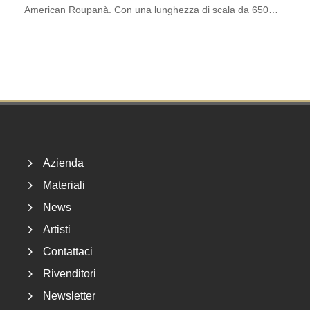
American Roupanà. Con una lunghezza di scala da 650…
Footer
Azienda
Materiali
News
Artisti
Contattaci
Rivenditori
Newsletter